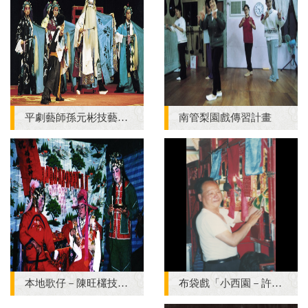
平劇藝師孫元彬技藝保存傳習計畫
南管梨園戲傳習計畫
本地歌仔－陳旺欉技藝保存計畫
布袋戲「小西園－許王」技藝保存計畫