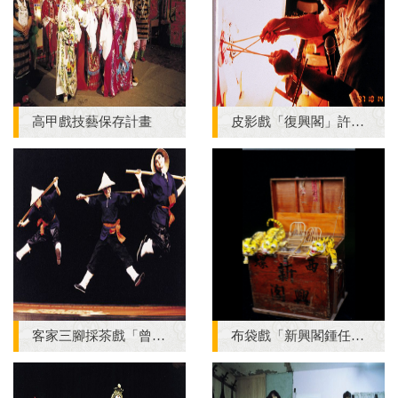
高甲戲技藝保存計畫
皮影戲「復興閣」許福能技藝保存計畫案
客家三腳採茶戲「曾先枝、謝顯魁等人」技藝保存案
布袋戲「新興閣鍾任壁」技藝保存計畫