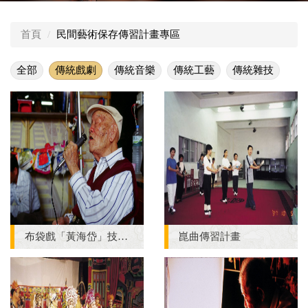
至民國92年，執行保存、傳習的子案，逾一百五十餘案。
本計畫以傳統戲劇、傳統音樂、傳統工藝以及傳統舞蹈與雜
首頁
民間藝術保存傳習計畫專區
技為主要範疇，執行方法分為調查研究、保存與傳習三類。
透過專家學者的主持、參與，以田野調查與深入挖掘，建構
全部
傳統戲劇
傳統音樂
傳統工藝
傳統雜技
藝人的生命史，並藉傳習授藝的過程以影、音、文字與文物
整理等方式，記錄藝人精湛的技藝與容顏。
布袋戲「黃海岱」技藝保存計畫
崑曲傳習計畫