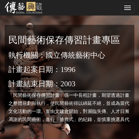
跳
Toggl
到
navig
中
央
內
容
民間藝術保存傳習計畫專區
區
執行機關：國立傳統藝術中心
計畫起案日期：1996
計畫結束日期：2003
「民間藝術保存傳習計畫」係一中長程計畫，期望透過計畫
之整體規劃與執行，使民間藝術得以綿延不絕，並成為當代
文化活動的一環。首由文建會開始，對瀕臨失傳、人才日漸
凋謝的民間藝術，進行「搶救式」的紀錄，並慎重挑選具代
表性之民間藝人與團體，將其精湛技藝與知識傳承於世。民
國85年7月起這項計畫由國立傳統藝術中心承接，持續進行