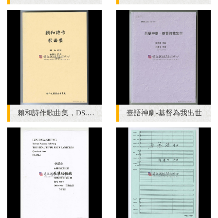
賴和詩作歌曲集，DS. 921
臺語神劇-基督為我出世