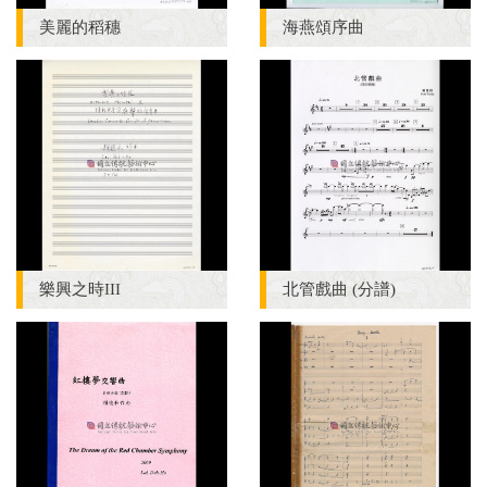
美麗的稻穗
海燕頌序曲
樂興之時III
北管戲曲 (分譜)