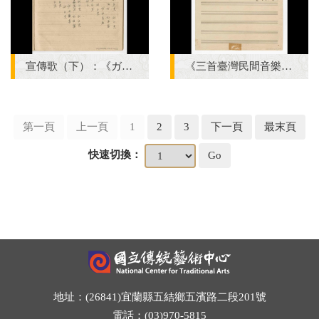
宣傳歌（下）：《ガロゲレ》、《利白兒》、《保力達魚鬆》、《汰漬》、《信東公司歌》、《信東同事歌》、《彩亞日光燈》、《女寶湯》手稿 完稿
《三首臺灣民間音樂》：〈劍舞〉〈南管〉〈鬧廳〉管弦樂曲 分譜 手稿 完稿
第一頁
上一頁
1
2
3
下一頁
最末頁
快速切換：
Go
地址：(26841)宜蘭縣五結鄉五濱路二段201號
電話：(03)970-5815