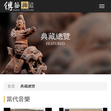
跳
Toggl
到
navig
中
央
內
容
區
典藏總覽
FEATURED
首頁
典藏總覽
當代音樂