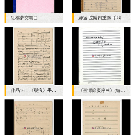
紅樓夢交響曲
歸途 弦樂四重奏 手稿（完稿）
作品16，《裂痕》手稿 完稿
《臺灣節慶序曲》(編作曲) 手稿