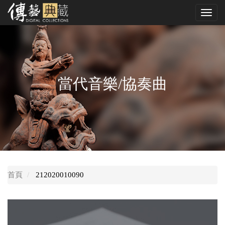
跳
Toggl
到
navig
中
央
內
容
區
當代音樂/協奏曲
首頁
212020010090