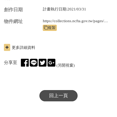
創作日期
計畫執行日期:2021/03/31
物件網址
https://collections.ncfta.gov.tw/pages/product/view.aspx?id=212020010090
複
複製
製
物
件
更多詳細資料
網
址
分享至
(另開視窗)
回上一頁