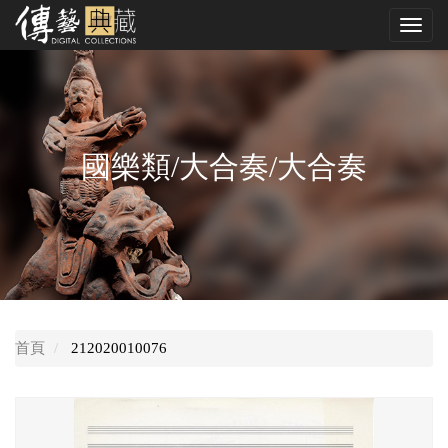
跳
Toggl
到
navig
中
央
內
容
區
國樂類/大合奏/大合奏
首頁
212020010076