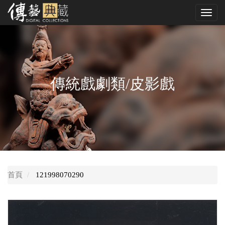
跳
Toggl
到
navig
中
央
內
容
區
傳統戲劇類/皮影戲
首頁
121998070290