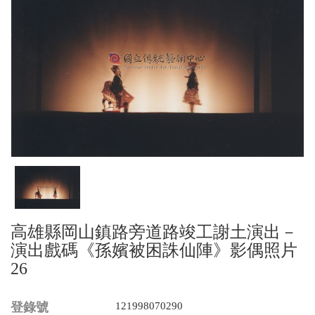
高雄縣岡山鎮路旁道路竣工謝土演出－
演出戲碼《孫嬪被困誅仙陣》影偶照片
26
登錄號
121998070290