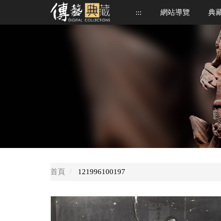
跳
:::
網站導覽
典
到
中
央
內
容
區
中
央
首頁
121996100197
內
容
區