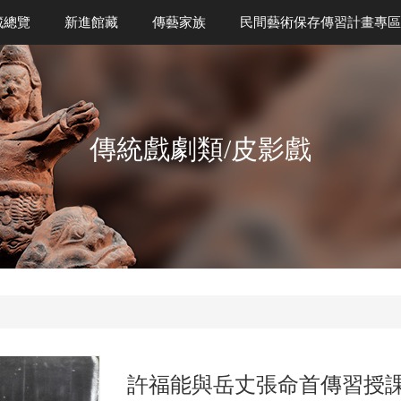
藏總覽
新進館藏
傳藝家族
民間藝術保存傳習計畫專區
傳統戲劇類/皮影戲
許福能與岳丈張命首傳習授課