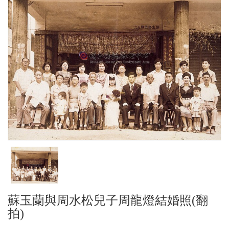
蘇玉蘭與周水松兒子周龍燈結婚照(翻
拍)