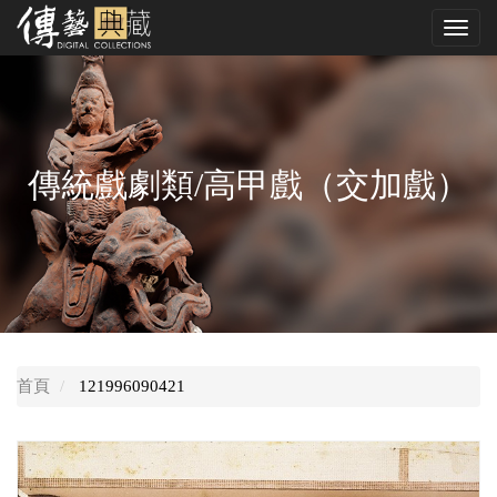
跳
Toggl
到
navig
中
央
內
容
區
傳統戲劇類/高甲戲（交加戲）
首頁
121996090421