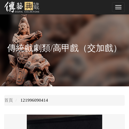
跳
Toggl
到
navig
中
央
內
容
區
傳統戲劇類/高甲戲（交加戲）
首頁
121996090414