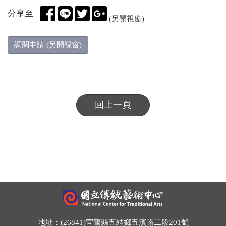
分享至
(另開視窗)
調閱申請 (另開視窗)
回上一頁
地址：(26841)宜蘭縣五結鄉五濱路二段201號