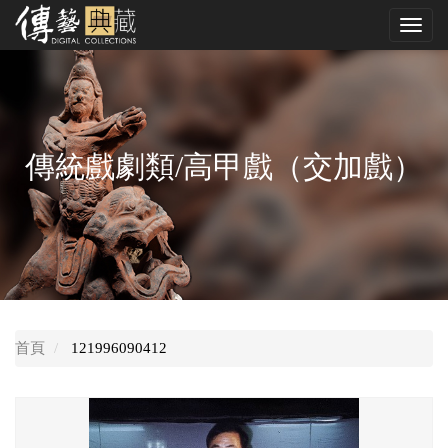
跳
Toggl
到
navig
中
央
內
容
區
傳統戲劇類/高甲戲（交加戲）
首頁
121996090412