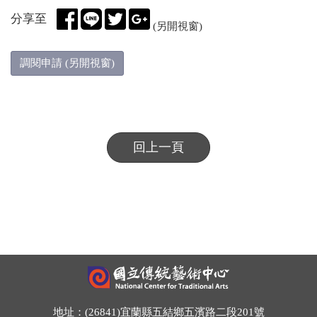
分享至
(另開視窗)
調閱申請 (另開視窗)
回上一頁
地址：(26841)宜蘭縣五結鄉五濱路二段201號