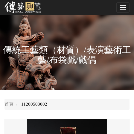
跳
Toggl
到
navig
中
央
內
容
區
傳統工藝類（材質）/表演藝術工
藝/布袋戲/戲偶
首頁
11200503002