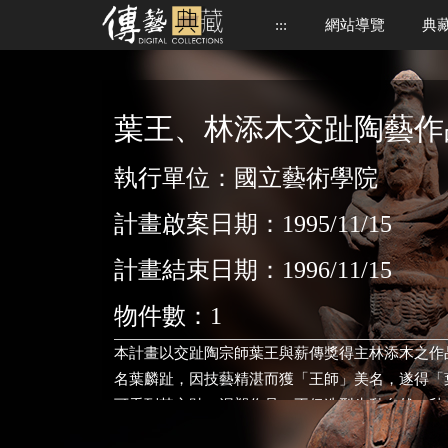
跳
:::
網站導覽
典
到
中
央
內
容
葉王、林添木交趾陶藝作
區
執行單位：國立藝術學院
計畫啟案日期：1995/11/15
計畫結束日期：1996/11/15
物件數：1
本計畫以交趾陶宗師葉王與薪傳獎得主林添木之作品為
名葉麟趾，因技藝精湛而獲「王師」美名，遂得「
可看到其交趾、泥塑作品，不但造型生動自然，釉
期，葉王曾參加世界博覽會，作品轟動世界藝壇。 林