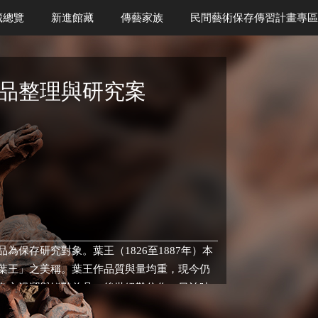
藏總覽
新進館藏
傳藝家族
民間藝術保存傳習計畫專區
品整理與研究案
保存研究對象。葉王（1826至1887年）本
葉王」之美稱。葉王作品質與量均重，現今仍
色亦溫潤與鮮豔兼具，後世絕難仿作。日治時
添木（1912至1987年）初隨泉州匠師蔡文董