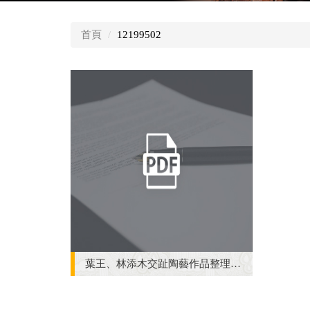
習得彩繪、剪黏、陶飾等技藝，而後專研交趾陶藝
中
央
民族藝術薪傳獎。 本計畫研究與保存重點在於整
首頁
12199502
內
系譜；調查作品之保存及收藏狀況，並就其造型特
容
藝師作品保存及展示計畫芻議作結。
區
計畫成果資料：葉王、林添木交趾陶藝作品整理與研究案提交
燈片(1筆)；相片(2筆)；紙本資料：研究規劃報告草
葉王、林添木交趾陶藝作品整理與研究案研究規劃報告草案