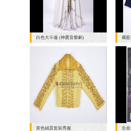
白色大斗篷 (神鷹音樂劇)
藏藍
黃色絨質套裝秀服
生命