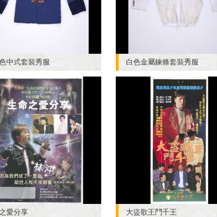
色中式套裝秀服
白色金屬鍊條套裝秀服
之愛分享
大盜歌王鬥千王