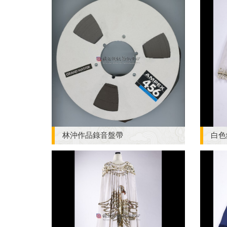
林沖作品錄音盤帶
白色