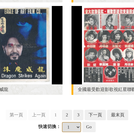
威龍
全國最受歡迎影歌視紅星聯
第一頁
上一頁
1
2
3
下一頁
最末頁
快速切換：
Go