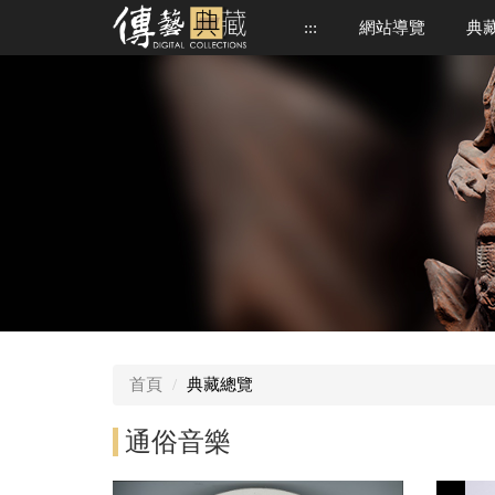
跳
:::
網站導覽
典
到
中
央
內
容
區
中
央
首頁
典藏總覽
內
容
區
通俗音樂