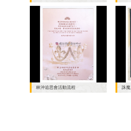
林沖追思會活動流程
誅魔