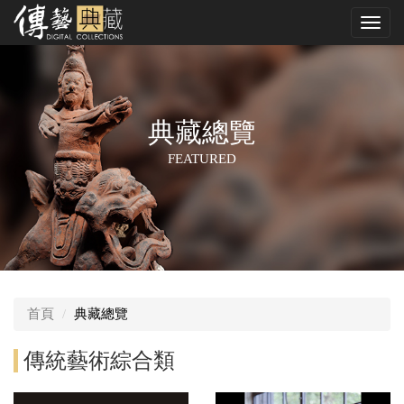
跳
Toggl
到
navig
中
央
內
容
區
典藏總覽
FEATURED
首頁
典藏總覽
傳統藝術綜合類