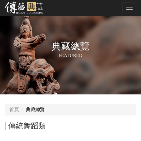
跳
Toggl
到
navig
中
央
內
容
區
典藏總覽
FEATURED
首頁
典藏總覽
傳統舞蹈類