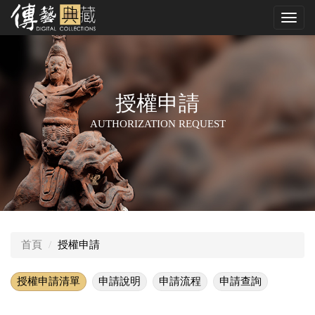
跳
Toggl
到
navig
中
央
內
容
區
授權申請
AUTHORIZATION REQUEST
首頁
授權申請
授權申請清單
申請說明
申請流程
申請查詢